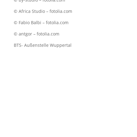
© Africa Studio – fotolia.com
© Fabio Balbi – fotolia.com
© antgor – fotolia.com
BTS- Außenstelle Wuppertal
Terminvereinbarung
Zur Terminabsprache senden Sie mir
eine Mail anhand der unten