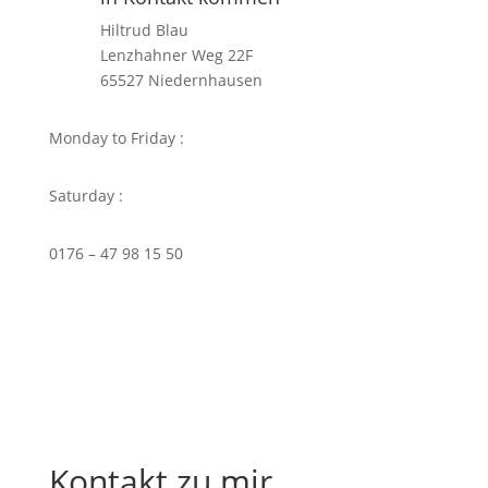
Hiltrud Blau
Lenzhahner Weg 22F
65527 Niedernhausen
Monday to Friday :
9am – 8pm
Saturday :
10am – 7pm
0176 – 47 98 15 50
info@Frei-Durch-Atmen.de
Kontakt zu mir