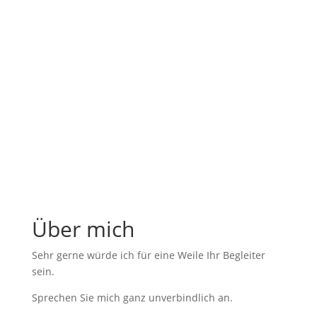
aufgeführten Zeilen oder rufen Sie mich
unverbindlich an unter +4917647981550
Kontakt
Über mich
Sehr gerne würde ich für eine Weile Ihr Begleiter
sein.
Sprechen Sie mich ganz unverbindlich an.